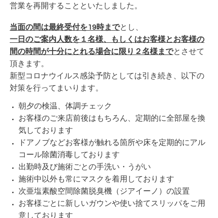
営業を再開することといたしました。
当面の間は最終受付を19時まで
とし、
一日のご案内人数を１名様、もしくはお客様とお客様の
間の時間が十分にとれる場合に限り２名様まで
とさせて
頂きます。
新型コロナウイルス感染予防としては引き続き、以下の
対策を行ってまいります。
朝夕の検温、体調チェック
お客様のご来店前後はもちろん、定期的に全部屋を換
気しております
ドアノブなどお客様が触れる箇所や床を定期的にアル
コール除菌消毒しております
出勤時及び施術ごとの手洗い・うがい
施術中以外も常にマスクを着用しております
次亜塩素酸空間除菌脱臭機（ジアイーノ）の設置
お客様ごとに新しいガウンや使い捨てスリッパをご用
意しております