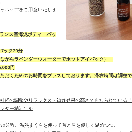
。
ャルケアをご用意いたしま
 フランス産海泥ボディーパッ
パック20分
めながらラベンダーウォーターでホットアイパック）
,000円
ただくためのお時間をプラスしております。
滞在時間は調整で
神経の調整やリラックス・鎮静効果の高さでも知られている「
ンダー精油）を
。
30分程、温熱まくらを使って首と肩を優しく温めつつ、