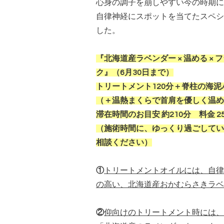
心身の調子を崩しやすい今の時期に
自律神経にスポットを当てたスペシ
した。
『北海道産ラベンダー × 温める ×
ク』（6月30日まで）
トリートメント120分＋脊柱の海泥
（＋温熱まくらで首肩を優しく温
滞在時間のお目安 約210分
料金 25
（施術時間に、ゆっくり過ごしてい
相談ください
）
①
トリートメントオイルには、自律
の高い、北海道産おかむらさきラベ
②
仰向けのトリートメント時には、