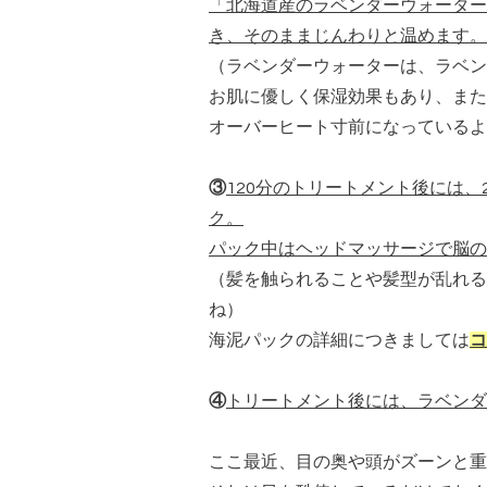
「北海道産のラベンダーウォーター
き、そのままじんわりと温めます。
（ラベンダーウォーターは、ラベン
お肌に優しく保湿効果もあり、また
オーバーヒート寸前になっているよ
③
120分のトリートメント後には
ク。
パック中はヘッドマッサージで脳の
（髪を触られることや髪型が乱れる
ね）
海泥パックの詳細につきましては
コ
④
トリートメント後には、ラベンダ
ここ最近、目の奥や頭がズーンと重