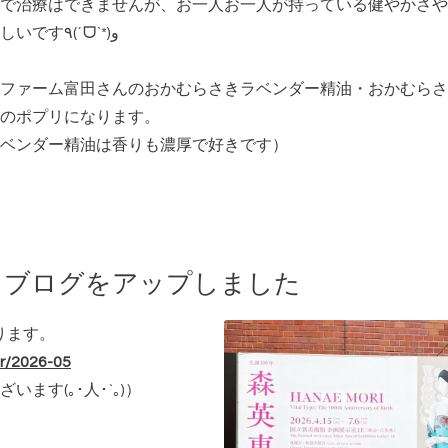
で治療はできませんが、お一人お一人が持っている健やかさや
トすることが少しでもできたなら嬉しいです٩(ˊᗜˋ*)و
ファーム富田さんのおかむらさきラベンダー精油・おかむらさ
のポプリになります。
ベンダー精油は香りも濃厚で好きです）
とブログをアップしました
ります。
r/2026-05
ざいます
(｡･人･`｡)
）