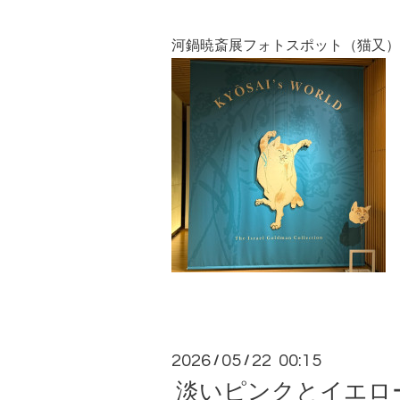
河鍋暁斎展フォトスポット（猫又）
2026
05
22 00:15
/
/
淡いピンクとイエロ