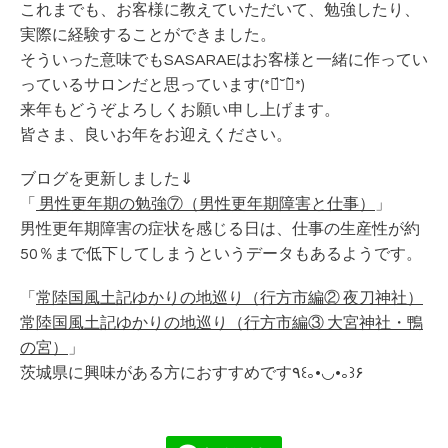
これまでも、お客様に教えていただいて、勉強したり、
実際に経験することができました。
そういった意味でもSASARAEはお客様と一緒に作ってい
っているサロンだと思っています(*ฅ́˘ฅ̀*)
来年もどうぞよろしくお願い申し上げます。
皆さま、良いお年をお迎えください。
ブログを更新しました⇓
「
男性更年期の勉強⑦（男性更年期障害と仕事
）
」
男性更年期障害の症状を感じる日は、仕事の生産性が約
50％まで低下してしまうというデータもあるようです。
「
常陸国風土記ゆかりの地巡り（行方市編② 夜刀神社）
常陸国風土記ゆかりの地巡り（行方市編③ 大宮神社・鴨
の宮）
」
茨城県に興味がある方におすすめです٩꒰｡•◡•｡꒱۶