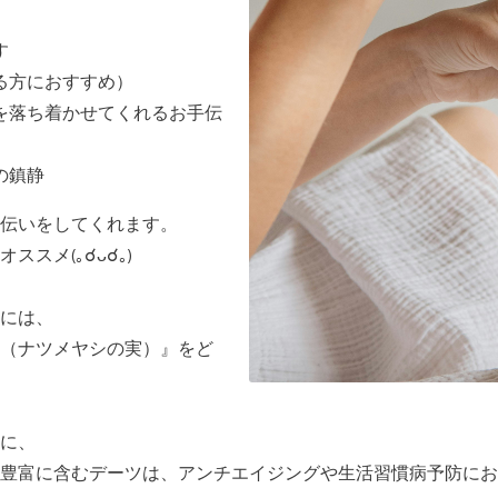
す
る方におすすめ）
を落ち着かせてくれるお手伝
の鎮静
伝いをしてくれます。
スメ(｡☌ᴗ☌｡)
には、
（ナツメヤシの実）』をど
に、
豊富に含むデーツは、アンチエイジングや生活習慣病予防にお