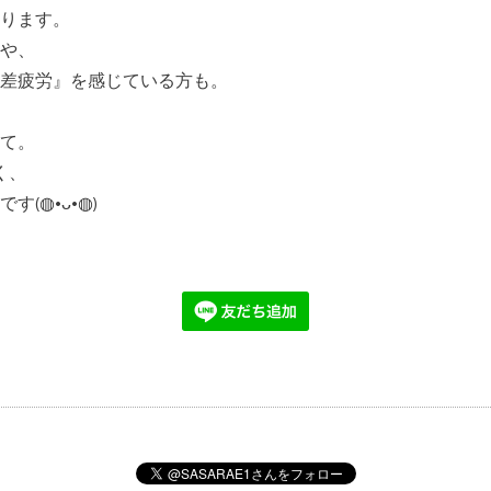
ります。
や、
差疲労
』を感じている方も。
て。
く、
です
(◍•ᴗ•◍)