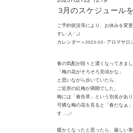
2023
02
22 12:19
/
/
3月のスケジュール
ご予約状況等により、お休みを変更
す(｡･人･`｡)
カレンダー > 2023-03 - アロマサロ
春の気配が段々と濃くなってきまし
「梅の花がそろそろ見頃かな」
と思いながら歩いていたら、
ご近所の紅梅が
満開でした。
梅には「春告草」という別名があり
可憐な梅の花を見ると「春だなぁ」
す 𓂃𓈒𓏸
暖かくなったと思ったら、厳しい寒