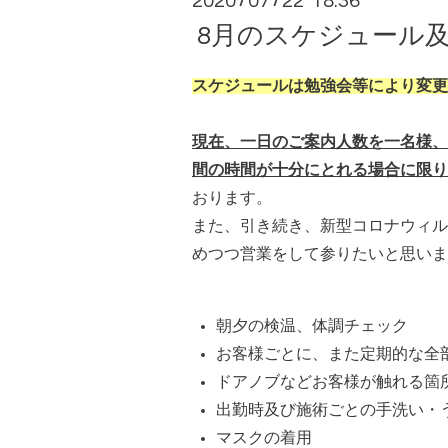
2020
07
22 18:36
/
/
8月のスケジュール
スケジュールは勉強会等により変更
現在、一日のご案内人数を一名様、
間の時間が十分にとれる場合に限り
おります。
また、引き続き、新型コロナウィル
めつつ営業をして参りたいと思いま
朝夕の検温、体調チェック
お客様ごとに、また定期的な全
ドアノブなどお客様が触れる箇
出勤時及び施術ごとの手洗い・
マスクの着用